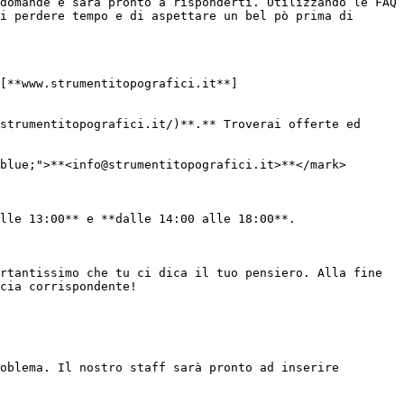
domande e sarà pronto a risponderti. Utilizzando le FAQ 
i perdere tempo e di aspettare un bel pò prima di 
[**www.strumentitopografici.it**]
strumentitopografici.it/)**.** Troverai offerte ed 
blue;">**<info@strumentitopografici.it>**</mark>

lle 13:00** e **dalle 14:00 alle 18:00**.

rtantissimo che tu ci dica il tuo pensiero. Alla fine 
cia corrispondente!

oblema. Il nostro staff sarà pronto ad inserire 