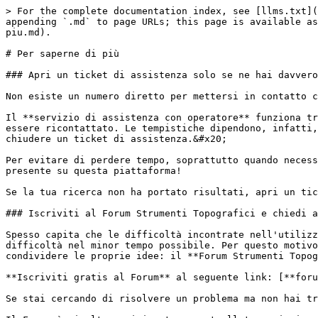
> For the complete documentation index, see [llms.txt](
appending `.md` to page URLs; this page is available as
piu.md).

# Per saperne di più

### Apri un ticket di assistenza solo se ne hai davvero
Non esiste un numero diretto per mettersi in contatto c
Il **servizio di assistenza con operatore** funziona tr
essere ricontattato. Le tempistiche dipendono, infatti,
chiudere un ticket di assistenza.&#x20;

Per evitare di perdere tempo, soprattutto quando necess
presente su questa piattaforma!

Se la tua ricerca non ha portato risultati, apri un tic
### Iscriviti al Forum Strumenti Topografici e chiedi a
Spesso capita che le difficoltà incontrate nell'utilizz
difficoltà nel minor tempo possibile. Per questo motivo
condividere le proprie idee: il **Forum Strumenti Topog
**Iscriviti gratis al Forum** al seguente link: [**foru
Se stai cercando di risolvere un problema ma non hai tr