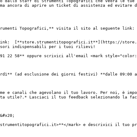
o dallo staff di Strumenti Topografici che vedrà le tue 
ma ancora di aprire un ticket di assistenza ed evitare d
rumenti Topografici,** visita il sito al seguente link: 
ink:  [**store.strumentitopografici.it**](https://store.
sori indispensabili per i tuoi rilievi!

91 22 58** oppure scrivici all'email <mark style="color:
rdì** (ad esclusione dei giorni festivi) **dalle 09:00 a
me e canali che agevolano il tuo lavoro. Per noi, è impo
ta utile?.* Lasciaci il tuo feedback selezionando la fac
&#x20;

strumentitopografici.it>**</mark> e descrivici il tuo pr