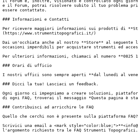
Il Forum è, inoltre, visionato e controllato ogni giorn
e il Forum, potrai risolvere subito il tuo problema pri
essere contattato.

### Informazioni e Contatti

Per ricevere maggiori informazioni sui prodotti di **St
(https://www.strumentitopografici.it/)

Dai un'occhiata anche al nostro **Store** al seguente l
occasioni imperdibili per acquistare strumenti ed acces
Per ulteriori informazioni, chiamaci al numero **0825 1
### Orari di ufficio

I nostri uffici sono sempre aperti **dal lunedì al vene
### Dicci la tua! Lasciaci un feedback.

Ogni giorno ci impegniamo a creare soluzioni, piattafor
di ogni FAQ, troverai il messaggio *Questa pagina è sta
### Contribuisci ad arricchire le FAQ

Quello che cerchi non è presente sulla piattaforma FAQ?
Scrivici una email a <mark style="color:blue;">**<info@