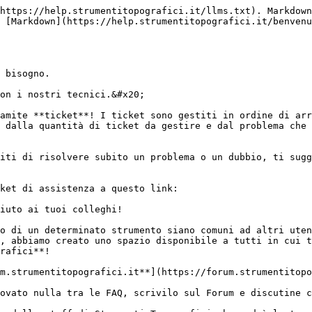
https://help.strumentitopografici.it/llms.txt). Markdown
 [Markdown](https://help.strumentitopografici.it/benvenu
 bisogno.

on i nostri tecnici.&#x20;

amite **ticket**! I ticket sono gestiti in ordine di arr
 dalla quantità di ticket da gestire e dal problema che 
iti di risolvere subito un problema o un dubbio, ti sugg
ket di assistenza a questo link:

iuto ai tuoi colleghi!

o di un determinato strumento siano comuni ad altri uten
, abbiamo creato uno spazio disponibile a tutti in cui t
rafici**!

m.strumentitopografici.it**](https://forum.strumentitopo
ovato nulla tra le FAQ, scrivilo sul Forum e discutine c