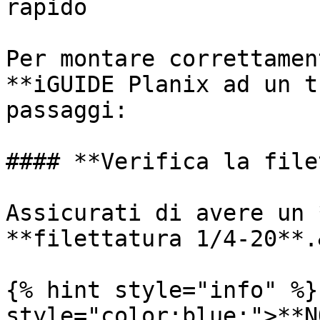
rapido

Per montare correttamen
**iGUIDE Planix ad un t
passaggi:

#### **Verifica la file
Assicurati di avere un 
**filettatura 1/4-20**.
{% hint style="info" %}
style="color:blue;">**N